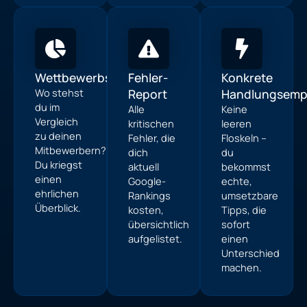
Wettbewerbsvergleich
Fehler-
Konkrete
Wo stehst
Report
Handlungsemp
du im
Alle
Keine
Vergleich
kritischen
leeren
zu deinen
Fehler, die
Floskeln –
Mitbewerbern?
dich
du
Du kriegst
aktuell
bekommst
einen
Google-
echte,
ehrlichen
Rankings
umsetzbare
Überblick.
kosten,
Tipps, die
übersichtlich
sofort
aufgelistet.
einen
Unterschied
machen.