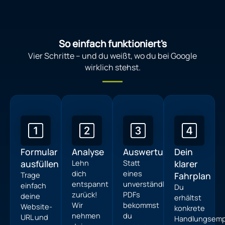
So einfach funktioniert's
Vier Schritte – und du weißt, wo du bei Google
wirklich stehst.
Formular
Analyse
Auswertung
Dein
ausfüllen
Lehn
Statt
klarer
dich
eines
Trage
Fahrplan
entspannt
unverständlichen
einfach
Du
zurück!
PDFs
deine
erhältst
Wir
bekommst
Website-
konkrete
nehmen
du
URL und
Handlungsemp