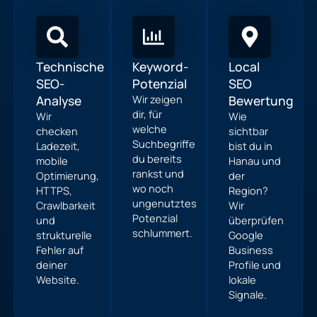
Technische
Keyword-
Local
SEO-
Potenzial
SEO
Analyse
Wir zeigen
Bewertung
dir, für
Wir
Wie
welche
checken
sichtbar
Suchbegriffe
Ladezeit,
bist du in
du bereits
mobile
Hanau und
rankst und
Optimierung,
der
wo noch
HTTPS,
Region?
ungenutztes
Crawlbarkeit
Wir
Potenzial
und
überprüfen
schlummert.
strukturelle
Google
Fehler auf
Business
deiner
Profile und
Website.
lokale
Signale.