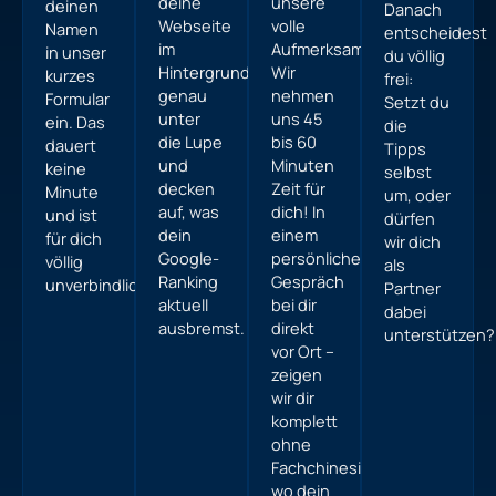
deine
unsere
deinen
Danach
Webseite
volle
Namen
entscheidest
im
Aufmerksamkeit:
in unser
du völlig
Hintergrund
Wir
kurzes
frei:
genau
nehmen
Formular
Setzt du
unter
uns 45
ein. Das
die
die Lupe
bis 60
dauert
Tipps
und
Minuten
keine
selbst
decken
Zeit für
Minute
um, oder
auf, was
dich! In
und ist
dürfen
dein
einem
für dich
wir dich
Google-
persönlichen
völlig
als
Ranking
Gespräch
unverbindlich.
Partner
aktuell
bei dir
dabei
ausbremst.
direkt
unterstützen?
vor Ort –
zeigen
wir dir
komplett
ohne
Fachchinesisch,
wo dein