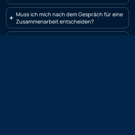
Muss ich mich nach dem Gespräch für eine
Zusammenarbeit entscheiden?
Was genau muss ich für den SEO-Check
vorbereiten?
Für wen eignet sich diese kostenlose
Analyse?
Wie lange dauert es, bis ich meine
Ergebnisse bekomme?
Deine Frage war nicht dabei?
Kein Problem. Schreib uns einfach kurz oder ruf an – wir