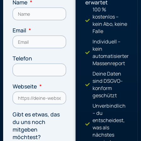
Name
erwartet
100 %
kostenlos –
kein Abo, keine
Email
Falle
Individuell –
kein
automatisierter
Telefon
Massenreport
Deine Daten
sind DSGVO-
Webseite
konform
geschützt
Unverbindlich
– du
Gibt es etwas, das
entscheidest,
du uns noch
was als
mitgeben
nächstes
möchtest?