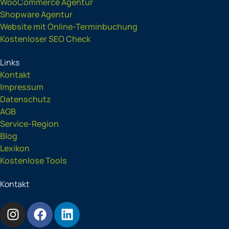
WooCommerce Agentur
Shopware Agentur
Website mit Online-Terminbuchung
Kostenloser SEO Check
Links
Kontakt
Impressum
Datenschutz
AGB
Service-Region
Blog
Lexikon
Kostenlose Tools
Kontakt
I
F
L
n
a
i