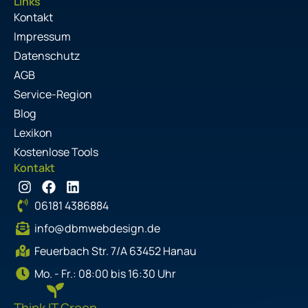
Links
Kontakt
Impressum
Datenschutz
AGB
Service-Region
Blog
Lexikon
Kostenlose Tools
Kontakt
I
F
L
n
a
i
06181 4386884
s
c
n
t
e
k
info@dbmwebdesign.de
a
b
e
g
o
d
Feuerbach Str. 7/A 63452 Hanau
r
o
i
Mo. - Fr.: 08:00 bis 16:30 Uhr
a
k
n
m
Think IT Green