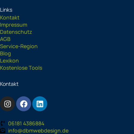
Links
Kontakt
Impressum
Datenschutz
AGB
Service-Region
Blog
Lexikon
Kostenlose Tools
Kontakt
I
F
L
n
a
i
s
c
n
t
e
k
06181 4386884
a
b
e
info@dbmwebdesign.de