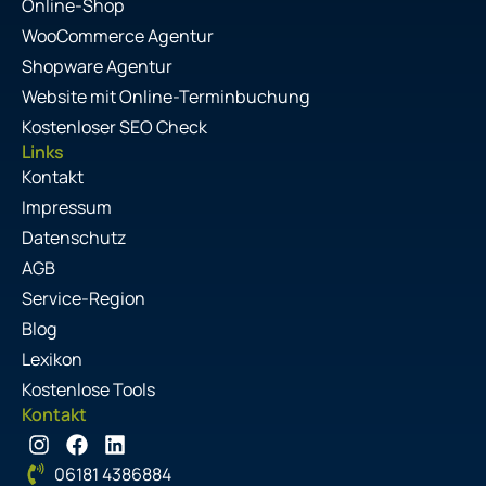
Online-Shop
WooCommerce Agentur
Shopware Agentur
Website mit Online-Terminbuchung
Kostenloser SEO Check
Links
Kontakt
Impressum
Datenschutz
AGB
Service-Region
Blog
Lexikon
Kostenlose Tools
Kontakt
I
F
L
n
a
i
06181 4386884
s
c
n