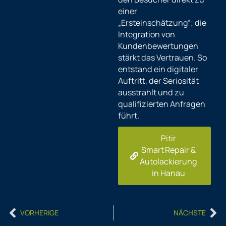
einer
„Ersteinschätzung“; die
Integration von
Kundenbewertungen
stärkt das Vertrauen. So
entstand ein digitaler
Auftritt, der Seriosität
ausstrahlt und zu
qualifizierten Anfragen
führt.
Pitir
Smart Repair &
Autolackierung
in Hanau
Prev
Ne
VORHERIGE
NÄCHSTE