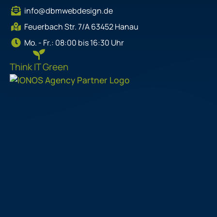
t
e
k
info@dbmwebdesign.de
a
b
e
g
o
d
Feuerbach Str. 7/A 63452 Hanau
r
o
i
Mo. - Fr.: 08:00 bis 16:30 Uhr
a
k
n
m
Think IT Green