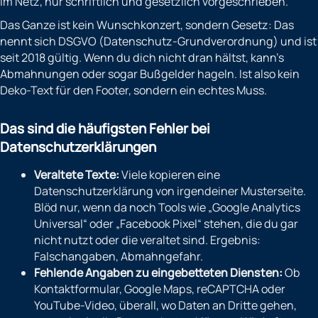
im Netz, nur schriftlich und gesetzlich vorgeschrieben.
Das Ganze ist kein Wunschkonzert, sondern Gesetz: Das
nennt sich DSGVO (Datenschutz-Grundverordnung) und ist
seit 2018 gültig. Wenn du dich nicht dran hältst, kann’s
Abmahnungen oder sogar Bußgelder hageln. Ist also kein
Deko-Text für den Footer, sondern ein echtes Muss.
Das sind die häufigsten Fehler bei
Datenschutzerklärungen
Veraltete Texte:
Viele kopieren eine
Datenschutzerklärung von irgendeiner Musterseite.
Blöd nur, wenn da noch Tools wie „Google Analytics
Universal“ oder „Facebook Pixel“ stehen, die du gar
nicht nutzt oder die veraltet sind. Ergebnis:
Falschangaben, Abmahngefahr.
Fehlende Angaben zu eingebetteten Diensten:
Ob
Kontaktformular, Google Maps, reCAPTCHA oder
YouTube-Video, überall, wo Daten an Dritte gehen,