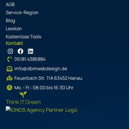
AGB
Service-Region
Blog
Lexikon
Kostenlose Tools
Kontakt
I
F
L
n
a
i
06181 4386884
s
c
n
t
e
k
info@dbmwebdesign.de
a
b
e
g
o
d
Feuerbach Str. 7/A 63452 Hanau
r
o
i
Mo. - Fr.: 08:00 bis 16:30 Uhr
a
k
n
m
Think IT Green