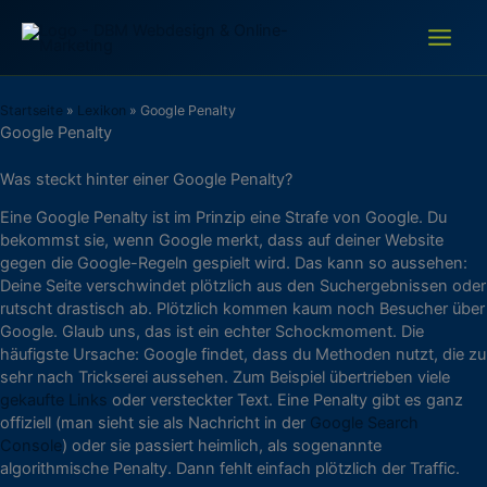
Zum
Inhalt
springen
Startseite
»
Lexikon
»
Google Penalty
Google Penalty
Was steckt hinter einer Google Penalty?
Eine Google Penalty ist im Prinzip eine Strafe von Google. Du
bekommst sie, wenn Google merkt, dass auf deiner Website
gegen die Google-Regeln gespielt wird. Das kann so aussehen:
Deine Seite verschwindet plötzlich aus den Suchergebnissen oder
rutscht drastisch ab. Plötzlich kommen kaum noch Besucher über
Google. Glaub uns, das ist ein echter Schockmoment. Die
häufigste Ursache: Google findet, dass du Methoden nutzt, die zu
sehr nach Trickserei aussehen. Zum Beispiel übertrieben viele
gekaufte Links
oder versteckter Text. Eine Penalty gibt es ganz
offiziell (man sieht sie als Nachricht in der
Google Search
Console
) oder sie passiert heimlich, als sogenannte
algorithmische Penalty. Dann fehlt einfach plötzlich der Traffic.