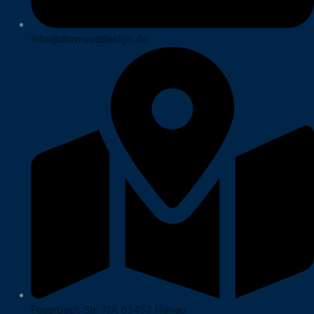
info@dbmwebdesign.de
Feuerbach Str. 7/A 63452 Hanau