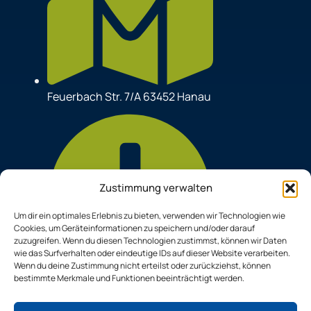
Feuerbach Str. 7/A 63452 Hanau
Zustimmung verwalten
Um dir ein optimales Erlebnis zu bieten, verwenden wir Technologien wie
Cookies, um Geräteinformationen zu speichern und/oder darauf
zuzugreifen. Wenn du diesen Technologien zustimmst, können wir Daten
wie das Surfverhalten oder eindeutige IDs auf dieser Website verarbeiten.
Wenn du deine Zustimmung nicht erteilst oder zurückziehst, können
bestimmte Merkmale und Funktionen beeinträchtigt werden.
Mo. - Fr.: 08:00 bis 16:30 Uhr