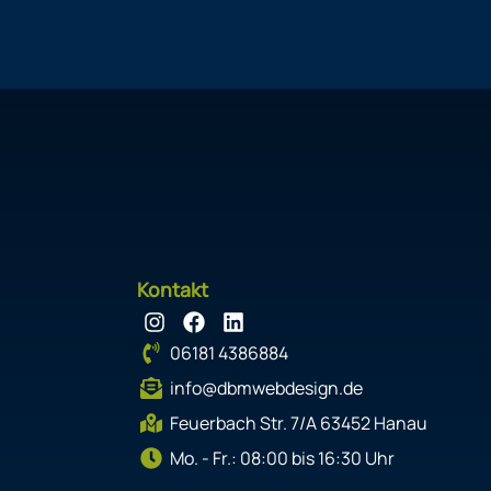
Kontakt
I
F
L
n
a
i
06181 4386884
s
c
n
t
e
k
info@dbmwebdesign.de
a
b
e
g
o
d
Feuerbach Str. 7/A 63452 Hanau
r
o
i
Mo. - Fr.: 08:00 bis 16:30 Uhr
a
k
n
m