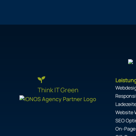
Leistun
Webdesi
Think IT Green
Responsi
Ladezeit
Website 
SEO Opti
On-Page