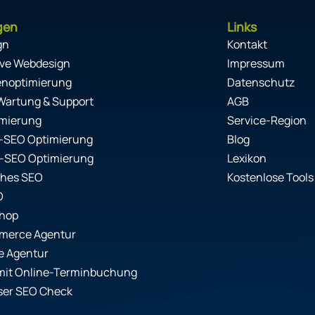
gen
Links
gn
Kontakt
ve Webdesign
Impressum
enoptimierung
Datenschutz
Wartung & Support
AGB
mierung
Service-Region
-SEO Optimierung
Blog
-SEO Optimierung
Lexikon
ches SEO
Kostenlose Tools
O
Shop
erce Agentur
e Agentur
mit Online-Terminbuchung
ser SEO Check