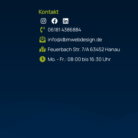
Kontakt
I
F
L
n
a
i
06181 4386884
s
c
n
t
e
k
info@dbmwebdesign.de
a
b
e
g
o
d
Feuerbach Str. 7/A 63452 Hanau
r
o
i
Mo. - Fr.: 08:00 bis 16:30 Uhr
a
k
n
m