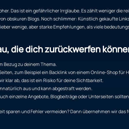
er. Das ist ein gefährlicher Irrglaube. Es zählt weniger die re
on obskuren Blogs. Noch schlimmer: Künstlich gekaufte Links
Lieber wenige, aber starke Empfehlungen, als viele bedeutungs
au, die dich zurückwerfen könne
arem Bezug zu deinem Thema.
eiten, zum Beispiel ein Backlink von einem Online-Shop für 
klar ab, das ist ein Risiko für deine Sichtbarkeit.
le unnatürlich aus und kann abgestraft werden.
 Auch einzelne Angebote, Blogbeiträge oder Unterseiten sollten
Zeit sparen und Fehler vermeiden? Dann übernehmen wir das fü