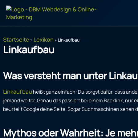
Zum
Inhalt
springen
Startseite
Lexikon
»
»
Linkaufbau
Linkaufbau
Was versteht man unter Linkau
Linkaufbau
heißt ganz einfach: Du sorgst dafür, dass ander
jemand weiter. Genau das passiert bei einem Backlink, nur 
beurteilt Google deine Seite. Sogar Suchmaschinen sehen d
Mythos oder Wahrheit: Je mehr