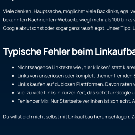
Viele denken: Hauptsache, möglichst viele Backlinks, egal woh
bekannten Nachrichten-Webseite wiegt mehr als 100 Links v
Google abrutschst oder sogar ganz rausfliegst. Unser Tipp: 
Typische Fehler beim Linkaufb
Nichtssagende Linktexte wie „hier klicken“ statt kl
Links von unseriösen oder komplett themenfremden S
Links kaufen auf dubiosen Plattformen. Davon raten wir 
Viel zu viele Links in kurzer Zeit, das sieht für Goog
Fehlender Mix: Nur Startseite verlinken ist schlecht.
Du willst dich nicht selbst mit Linkaufbau herumschlagen, 