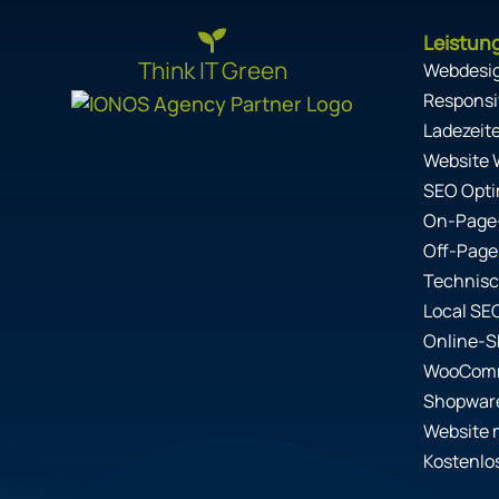
Leistun
Think IT Green
Webdesi
Responsi
Ladezeit
Website 
SEO Opti
On-Page
Off-Page
Technis
Local SE
Online-
WooComm
Shopwar
Website 
Kostenlo