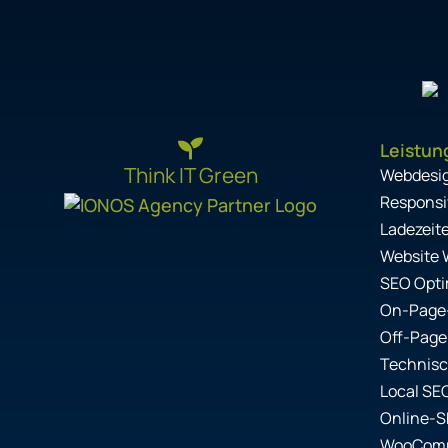
Leistun
Think IT Green
Webdesi
Responsi
Ladezeit
Website 
SEO Opti
On-Page
Off-Page
Technis
Local SE
Online-
WooComm