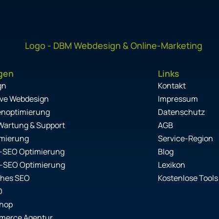
gen
Links
gn
Kontakt
ve Webdesign
Impressum
enoptimierung
Datenschutz
Wartung & Support
AGB
mierung
Service-Region
-SEO Optimierung
Blog
-SEO Optimierung
Lexikon
ches SEO
Kostenlose Tools
O
Shop
erce Agentur