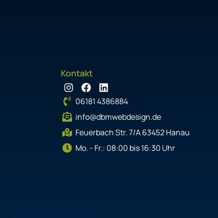
Kontakt
I
F
L
n
a
i
06181 4386884
s
c
n
t
e
k
info@dbmwebdesign.de
a
b
e
g
o
d
Feuerbach Str. 7/A 63452 Hanau
r
o
i
Mo. - Fr.: 08:00 bis 16:30 Uhr
a
k
n
m