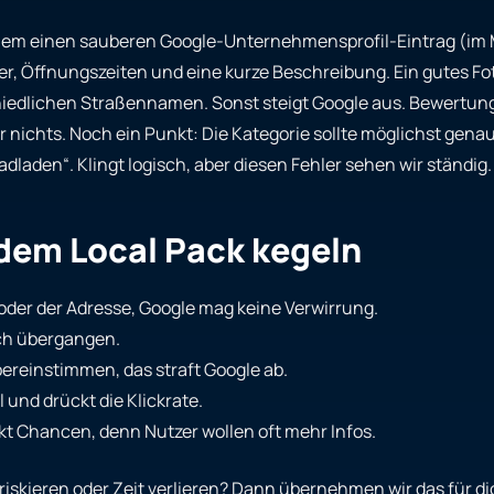
llem einen sauberen Google-Unternehmensprofil-Eintrag (im
r, Öffnungszeiten und eine kurze Beschreibung. Ein gutes Foto
chiedlichen Straßennamen. Sonst steigt Google aus. Bewertun
r nichts. Noch ein Punkt: Die Kategorie sollte möglichst gena
adladen“. Klingt logisch, aber diesen Fehler sehen wir ständig.
 dem Local Pack kegeln
er der Adresse, Google mag keine Verwirrung.
ch übergangen.
übereinstimmen, das straft Google ab.
 und drückt die Klickrate.
kt Chancen, denn Nutzer wollen oft mehr Infos.
r riskieren oder Zeit verlieren? Dann übernehmen wir das für di