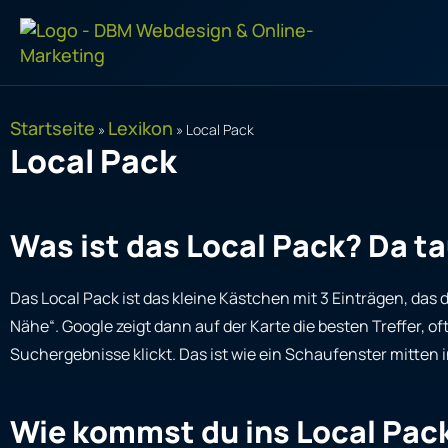
Zum
Inhalt
springen
Startseite
Lexikon
»
»
Local Pack
Local Pack
Was ist das Local Pack? Da t
Das Local Pack ist das kleine Kästchen mit 3 Einträgen, das
Nähe“. Google zeigt dann auf der Karte die besten Treffer, o
Suchergebnisse klickt. Das ist wie ein Schaufenster mitten
Wie kommst du ins Local Pack?