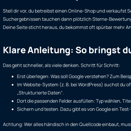
Stell dir vor, du betreibst einen Online-Shop und verkaufst 
Suchergebnissen tauchen dann plötzlich Sterne-Bewertungen, 
Deine Seite sticht heraus, du bekommst oft spürbar mehr Anf
Klare Anleitung: So bringst d
Das geht schneller, als viele denken. Schritt für Schritt:
Erst überlegen: Was soll Google verstehen? Zum Beisp
Im Website-System (z. B. bei WordPress) suchst du 
„Strukturierte Daten“.
Dort die passenden Felder ausfüllen: Typ wählen, Titel
Sichern und testen. Dazu gibt es von Google ein Test-To
Achtung: Wer alles händisch in den Quellcode einbaut, muss 