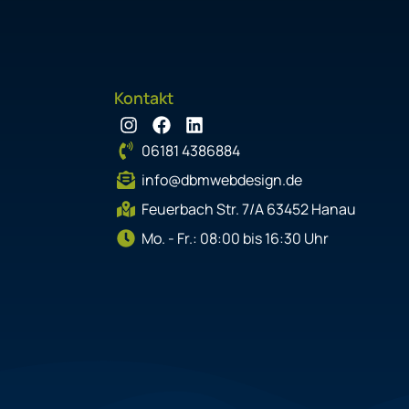
Kontakt
I
F
L
n
a
i
06181 4386884
s
c
n
t
e
k
info@dbmwebdesign.de
a
b
e
g
o
d
Feuerbach Str. 7/A 63452 Hanau
r
o
i
Mo. - Fr.: 08:00 bis 16:30 Uhr
a
k
n
m