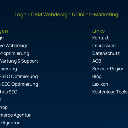
gen
Links
gn
Kontakt
ve Webdesign
Impressum
enoptimierung
Datenschutz
Wartung & Support
AGB
mierung
Service-Region
-SEO Optimierung
Blog
-SEO Optimierung
Lexikon
ches SEO
Kostenlose Tools
O
Shop
erce Agentur
e Agentur