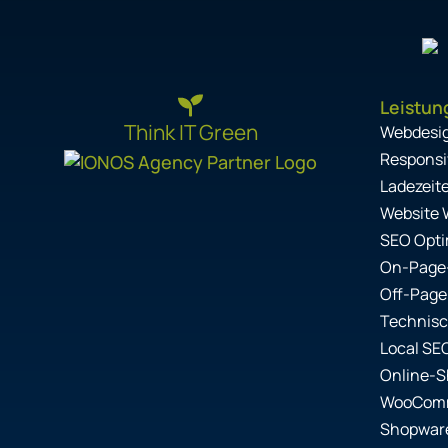
Leistun
Think IT Green
Webdesi
Responsi
Ladezeit
Website 
SEO Opti
On-Page
Off-Page
Technis
Local SE
Online-
WooComm
Shopwar