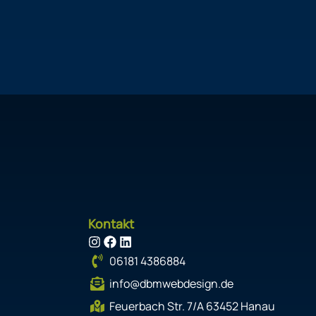
Kontakt
I
F
L
n
a
i
06181 4386884
s
c
n
info@dbmwebdesign.de
t
e
k
Feuerbach Str. 7/A 63452 Hanau
a
b
e