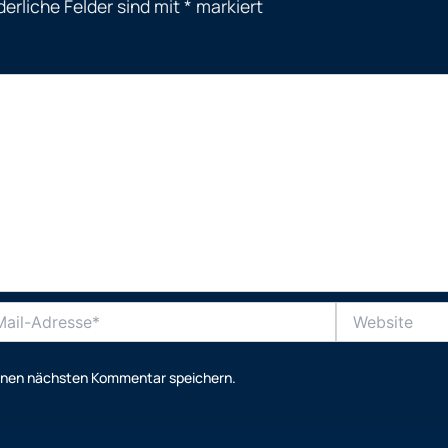
derliche Felder sind mit
*
markiert
Website
se*
einen nächsten Kommentar speichern.