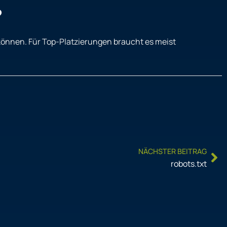
?
 können. Für Top-Platzierungen braucht es meist
Ne
NÄCHSTER BEITRAG
robots.txt