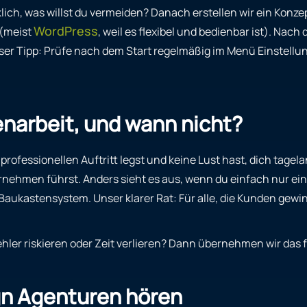
lich, was willst du vermeiden? Danach erstellen wir ein Konz
WordPress
 (meist
, weil es flexibel und bedienbar ist). Nach
 Unser Tipp: Prüfe nach dem Start regelmäßig im Menü Einstel
narbeit, und wann nicht?
rofessionellen Auftritt legst und keine Lust hast, dich tage
rnehmen führst. Anders sieht es aus, wenn du einfach nur eine
s Baukastensystem. Unser klarer Rat: Für alle, die Kunden g
hler riskieren oder Zeit verlieren? Dann übernehmen wir das f
ign Agenturen hören