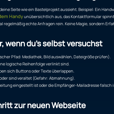
eine Seite wie ein Bastelprojekt aussieht. Beispiel: Ein Hand
 dem Handy
unübersichtlich aus, das Kontaktformular spinn
mal regelmäßig echte Anfragen rein. Keine Magie, sondern Er
r, wenn du’s selbst versuchst
ypischer Pfad: Mediathek, Bild auswählen, Dateigröße prüfen).
hne logische Reihenfolge verlinkt sind.
ben sich Buttons oder Texte überlappen.
der sind veraltet (Gefahr: Abmahnung).
eitung eingestellt ist oder die Empfänger-Mailadresse falsch i
hritt zur neuen Webseite