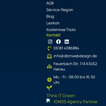
AGB
Service-Region
Blog
Lexikon
Kostenlose Tools
Kontakt
I
F
L
n
a
i
06181 4386884
s
c
n
t
e
k
info@dbmwebdesign.de
a
b
e
g
o
d
Feuerbach Str. 7/A 63452
r
o
i
Hanau
a
k
n
Mo. - Fr.: 08:00 bis 16:30
m
Uhr
Think IT Green