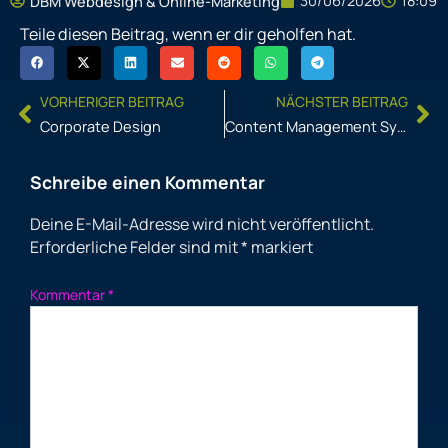
30/06/2026
18:09
DBM Webdesign & Online-Marketing
Teile diesen Beitrag, wenn er dir geholfen hat.
Prev
Ne
VORHERIGER BEITRAG
NÄCHSTER BEITRAG
Corporate Design
Content Management System
Schreibe einen Kommentar
Deine E-Mail-Adresse wird nicht veröffentlicht.
Erforderliche Felder sind mit
*
markiert
Kommentar
*