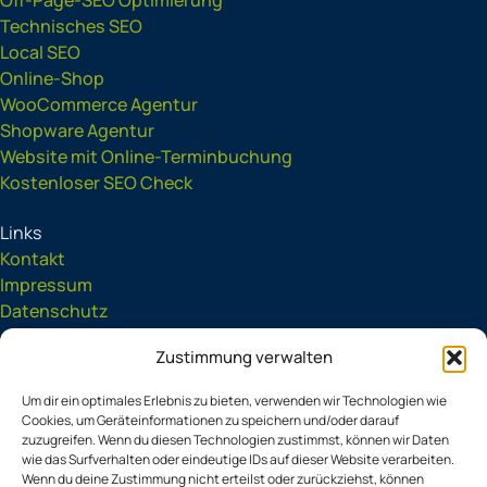
Off-Page-SEO Optimierung
Technisches SEO
Local SEO
Online-Shop
WooCommerce Agentur
Shopware Agentur
Website mit Online-Terminbuchung
Kostenloser SEO Check
Links
Kontakt
Impressum
Datenschutz
AGB
Zustimmung verwalten
Service-Region
Blog
Um dir ein optimales Erlebnis zu bieten, verwenden wir Technologien wie
Lexikon
Cookies, um Geräteinformationen zu speichern und/oder darauf
Kostenlose Tools
zuzugreifen. Wenn du diesen Technologien zustimmst, können wir Daten
wie das Surfverhalten oder eindeutige IDs auf dieser Website verarbeiten.
Wenn du deine Zustimmung nicht erteilst oder zurückziehst, können