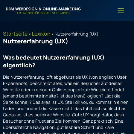
Zum
Inhalt
springen
Startseite
Lexikon
»
»
Nutzererfahrung (UX)
Nutzererfahrung (UX)
Was bedeutet Nutzererfahrung (UX)
eigentlich?
Die Nutzererfahrung, oft abgekürzt als UX (von englisch User
Experience), beschreibt alles, was ein Besucher auf deiner
Website oder in deinem Onlineshop erlebt: Wie leicht findet
jemand bestimmte Inhalte? Ist das Menü logisch? Lädt die
Seite schnell? Das alles ist UX. Stell dir vor, du kommst in einen
Laden und findest die Kasse nicht, das fühlt sich schlecht an.
Genauso ist es bei einer Website. Gute UX sorgt dafür, dass
Besucher ohne Frust ans Ziel kommen. Ganz praktisch: Eine
übersichtliche Navigation, gut lesbare Schrift und klare
Buttons machen schon einen riesigen Unterschied, egal, wie