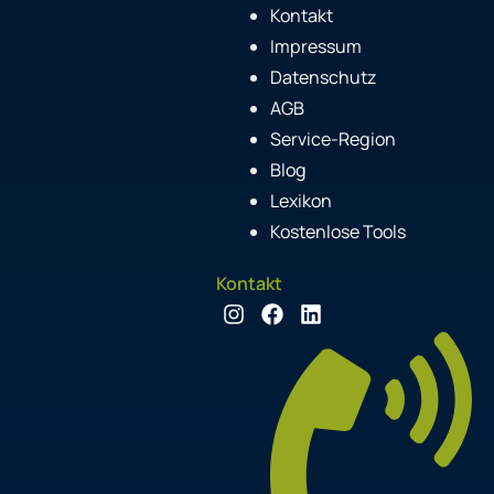
Kontakt
Impressum
Datenschutz
AGB
Service-Region
Blog
Lexikon
Kostenlose Tools
Kontakt
I
F
L
n
a
i
s
c
n
t
e
k
a
b
e
g
o
d
r
o
i
a
k
n
m