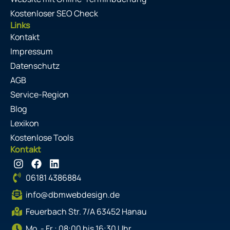
Kostenloser SEO Check
Links
Kontakt
Impressum
Datenschutz
AGB
Service-Region
Blog
Lexikon
Kostenlose Tools
Kontakt
I
F
L
n
a
i
06181 4386884
s
c
n
t
e
k
info@dbmwebdesign.de
a
b
e
g
o
d
Feuerbach Str. 7/A 63452 Hanau
r
o
i
Mo. - Fr.: 08:00 bis 16:30 Uhr