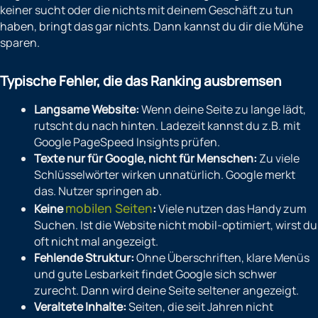
keiner sucht oder die nichts mit deinem Geschäft zu tun
haben, bringt das gar nichts. Dann kannst du dir die Mühe
sparen.
Typische Fehler, die das Ranking ausbremsen
Langsame Website:
Wenn deine Seite zu lange lädt,
rutscht du nach hinten. Ladezeit kannst du z.B. mit
Google PageSpeed Insights prüfen.
Texte nur für Google, nicht für Menschen:
Zu viele
Schlüsselwörter wirken unnatürlich. Google merkt
das. Nutzer springen ab.
mobilen Seiten
Keine
:
Viele nutzen das Handy zum
Suchen. Ist die Website nicht mobil-optimiert, wirst du
oft nicht mal angezeigt.
Fehlende Struktur:
Ohne Überschriften, klare Menüs
und gute Lesbarkeit findet Google sich schwer
zurecht. Dann wird deine Seite seltener angezeigt.
Veraltete Inhalte:
Seiten, die seit Jahren nicht