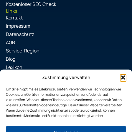
Kostenloser SEO Check
Links
Kontakt
Impressum
Datenschutz
AGB
Service-Region
Blog
Lexikon
Kostenlose Tools
Zustimmung verwalten
Kontakt
I
F
L
Um dir ein optimales Erlebnis zu bieten, verwenden wir Technologien wie
n
a
i
Cookies, um Geräteinformationen zu speichern und/oder darauf
06181 4386884
s
c
n
zuzugreifen. Wenn du diesen Technologien zustimmst, können wir Daten
t
e
k
wie das Surfverhalten oder eindeutige IDs auf dieser Website verarbeiten.
info@dbmwebdesign.de
a
b
e
Wenn du deine Zustimmung nicht erteilst oder zurückziehst, können
bestimmte Merkmale und Funktionen beeinträchtigt werden.
g
o
d
Feuerbach Str. 7/A 63452 Hanau
r
o
i
Mo. - Fr.: 08:00 bis 16:30 Uhr
a
k
n