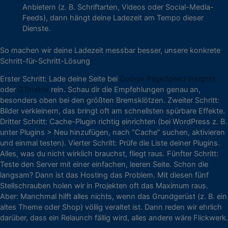
Anbietern (z. B. Schriftarten, Videos oder Social-Media-
Feeds), dann hängt deine Ladezeit am Tempo dieser
Dienste.
So machen wir deine Ladezeit messbar besser, unsere konkrete
Schritt-für-Schritt-Lösung
Erster Schritt: Lade deine Seite bei
Google PageSpeed Insights
oder
GTmetrix
rein. Schau dir die Empfehlungen genau an,
besonders oben bei den größten Bremsklötzen. Zweiter Schritt:
Bilder verkleinern, das bringt oft am schnellsten spürbare Effekte.
Dritter Schritt: Cache-Plugin richtig einrichten (bei WordPress z. B.
unter Plugins > Neu hinzufügen, nach “Cache” suchen, aktivieren
und einmal testen). Vierter Schritt: Prüfe die Liste deiner Plugins.
Alles, was du nicht wirklich brauchst, fliegt raus. Fünfter Schritt:
Teste den Server mit einer einfachen, leeren Seite. Schon die
langsam? Dann ist das Hosting das Problem. Mit diesen fünf
Stellschrauben holen wir in Projekten oft das Maximum raus.
Aber: Manchmal hilft alles nichts, wenn das Grundgerüst (z. B. ein
altes Theme oder Shop) völlig veraltet ist. Dann reden wir ehrlich
darüber, dass ein Relaunch fällig wird, alles andere wäre Flickwerk.