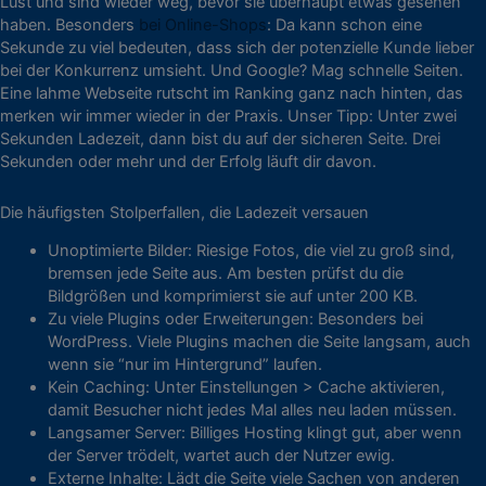
Lust und sind wieder weg, bevor sie überhaupt etwas gesehen
haben. Besonders
bei Online-Shops
: Da kann schon eine
Sekunde zu viel bedeuten, dass sich der potenzielle Kunde lieber
bei der Konkurrenz umsieht. Und Google? Mag schnelle Seiten.
Eine lahme Webseite rutscht im Ranking ganz nach hinten, das
merken wir immer wieder in der Praxis. Unser Tipp: Unter zwei
Sekunden Ladezeit, dann bist du auf der sicheren Seite. Drei
Sekunden oder mehr und der Erfolg läuft dir davon.
Die häufigsten Stolperfallen, die Ladezeit versauen
Unoptimierte Bilder: Riesige Fotos, die viel zu groß sind,
bremsen jede Seite aus. Am besten prüfst du die
Bildgrößen und komprimierst sie auf unter 200 KB.
Zu viele Plugins oder Erweiterungen: Besonders bei
WordPress. Viele Plugins machen die Seite langsam, auch
wenn sie “nur im Hintergrund” laufen.
Kein Caching: Unter Einstellungen > Cache aktivieren,
damit Besucher nicht jedes Mal alles neu laden müssen.
Langsamer Server: Billiges Hosting klingt gut, aber wenn
der Server trödelt, wartet auch der Nutzer ewig.
Externe Inhalte: Lädt die Seite viele Sachen von anderen