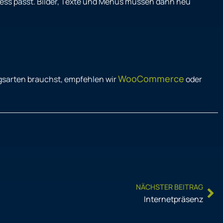
Press passt. Bilder, Texte und Menüs müssen dann neu
WooCommerce
ngsarten brauchst, empfehlen wir
oder
Ne
NÄCHSTER BEITRAG
Internetpräsenz