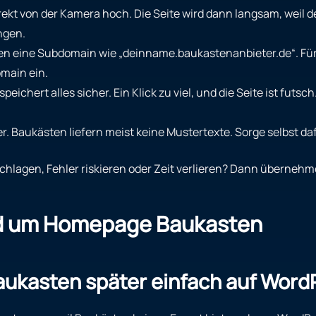
irekt von der Kamera hoch. Die Seite wird dann langsam, weil
ngen.
en eine Subdomain wie „deinname.baukastenanbieter.de“. Für 
omain ein.
peichert alles sicher. Ein Klick zu viel, und die Seite ist fut
rger. Baukästen liefern meist keine Mustertexte. Sorge selbst
lagen, Fehler riskieren oder Zeit verlieren? Dann übernehmen
nd um Homepage Baukasten
ukasten später einfach auf Word