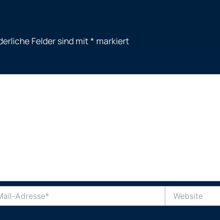
derliche Felder sind mit
*
markiert
Website
se*