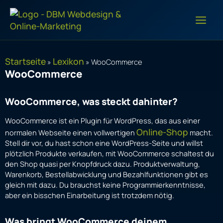
Zum
Inhalt
springen
Startseite
Lexikon
»
»
WooCommerce
WooCommerce
WooCommerce, was steckt dahinter?
WooCommerce ist ein Plugin für WordPress, das aus einer
Online-Shop
normalen Webseite einen vollwertigen
macht.
Stell dir vor, du hast schon eine WordPress-Seite und willst
plötzlich Produkte verkaufen, mit WooCommerce schaltest du
den Shop quasi per Knopfdruck dazu. Produktverwaltung,
Warenkorb, Bestellabwicklung und Bezahlfunktionen gibt es
gleich mit dazu. Du brauchst keine Programmierkenntnisse,
aber ein bisschen Einarbeitung ist trotzdem nötig.
Was bringt WooCommerce deinem