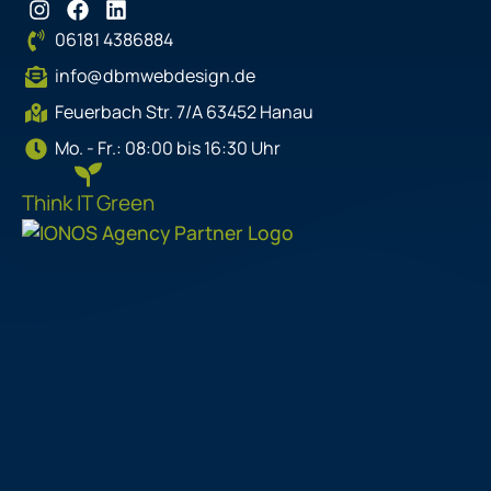
I
F
L
n
a
i
06181 4386884
s
c
n
t
e
k
info@dbmwebdesign.de
a
b
e
g
o
d
Feuerbach Str. 7/A 63452 Hanau
r
o
i
Mo. - Fr.: 08:00 bis 16:30 Uhr
a
k
n
m
Think IT Green