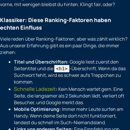
vorne, mit wenigen bleibst du hinten. Klingt fair, oder?
Klassiker: Diese Ranking-Faktoren haben
echten Einfluss
Viele reden über Ranking-Faktoren, aber was zählt wirklich?
Aus unserer Erfahrung gibt es ein paar Dinge, die immer
ziehen:
Titel und Überschriften:
Google liest zuerst den
Seitentitel und die
-Überschrift. Wenn da das
<h1>
Suchwort fehlt, wird es schwer aufs Treppchen zu
kommen.
Schnelle Ladezeit
:
Kein Mensch wartet gern. Eine
Seite, die langsamer als 2 Sekunden lädt, verliert oft
Besucher, und Google merkt das.
Mobile Optimierung:
Immer mehr Leute surfen am
Handy. Wenn deine Seite dort nicht funktioniert,
landest du schnell im Such-Niemandsland.
Links von anderen Seiten:
Eine Empfehlung von