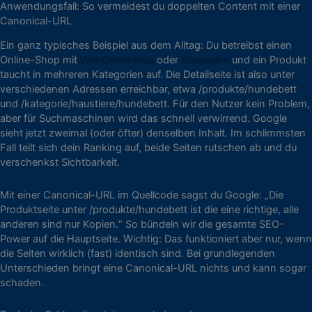
Anwendungsfall: So vermeidest du doppelten Content mit einer
Canonical-URL
Ein ganz typisches Beispiel aus dem Alltag: Du betreibst einen
Online-Shop mit
WooCommerce
oder
Shopware
und ein Produkt
taucht in mehreren Kategorien auf. Die Detailseite ist also unter
verschiedenen Adressen erreichbar, etwa /produkte/hundebett
und /kategorie/haustiere/hundebett. Für den Nutzer kein Problem,
aber für Suchmaschinen wird das schnell verwirrend. Google
sieht jetzt zweimal (oder öfter) denselben Inhalt. Im schlimmsten
Fall teilt sich dein Ranking auf, beide Seiten rutschen ab und du
verschenkst Sichtbarkeit.
Mit einer Canonical-URL im Quellcode sagst du Google: „Die
Produktseite unter /produkte/hundebett ist die eine richtige, alle
anderen sind nur Kopien.“ So bündeln wir die gesamte SEO-
Power auf die Hauptseite. Wichtig: Das funktioniert aber nur, wenn
die Seiten wirklich (fast) identisch sind. Bei grundlegenden
Unterschieden bringt eine Canonical-URL nichts und kann sogar
schaden.