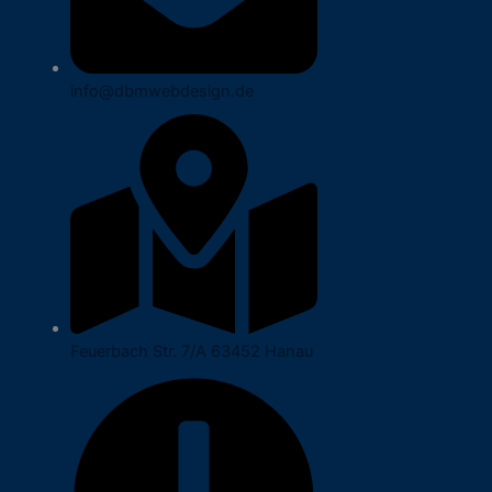
info@dbmwebdesign.de
Feuerbach Str. 7/A 63452 Hanau