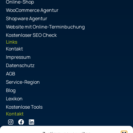
Online-Shop
WooCommerce Agentur
Shopware Agentur
Website mit Online-Terminbuchung
Kostenloser SEO Check
Links
Kontakt
Impressum
Datenschutz
AGB
Service-Region
Blog
Lexikon
Kostenlose Tools
Kontakt
I
F
L
n
a
i
06181 4386884
s
c
n