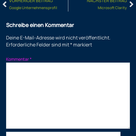
Prev
N
VORHERIGER BEITRAG
NÄCHSTER BEITRAG
Google Unternehmensprofil
Microsoft Clarity
Schreibe einen Kommentar
Deine E-Mail-Adresse wird nicht veröffentlicht.
Erforderliche Felder sind mit
*
markiert
Kommentar
*
Name*