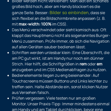
Bilder werden nicht verkleinert: Man lädt ein schönes
großes Bild hoch, aber am Handy blockiert es die
Bilder so einbinden
ganze Seite. Besser:
, dass sie
sich flexibel an die Bildschirmbreite anpassen (z. B.
mit
max-width: 100%
im CSS).
Das Menü verschwindet oder sieht komisch aus: Oft
klappt das Hauptmenü nicht als sogenanntes Burger-
Menü zusammen. Prüfe immer, ob sich die Navigation
auf allen Geräten sauber bedienen lässt.
Schriften werden unlesbar klein: Eine Überschrift, die
am PC gut wirkt, ist am Handy nur noch ein dünner
Strich. Hier hilft, die Schriftgrößen in
rem
oder
em
anzugeben und im CSS Medienabfragen zu nutzen.
Bedienelemente liegen zu eng beieinander: Auf
Touchscreens müssen Buttons und Links leichter zu
treffen sein. Halte Abstände ein, sonst klicken Nutzer
aus Versehen falsch.
Prüfen vergessen: Viele testen nur am großen
Monitor. Unser Praxis-Tipp: Immer mindestens einmal
am Handy und am Tablet durchklicken, bevor eine