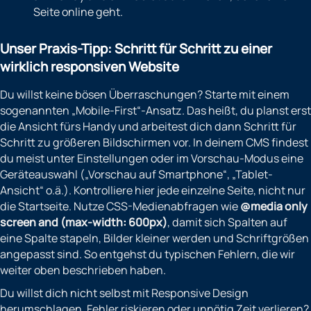
Seite online geht.
Unser Praxis-Tipp: Schritt für Schritt zu einer
wirklich responsiven Website
Du willst keine bösen Überraschungen? Starte mit einem
sogenannten „Mobile-First“-Ansatz. Das heißt, du planst erst
die Ansicht fürs Handy und arbeitest dich dann Schritt für
Schritt zu größeren Bildschirmen vor. In deinem CMS findest
du meist unter Einstellungen oder im Vorschau-Modus eine
Geräteauswahl („Vorschau auf Smartphone“, „Tablet-
Ansicht“ o.ä.). Kontrolliere hier jede einzelne Seite, nicht nur
die Startseite. Nutze CSS-Medienabfragen wie
@media only
screen and (max-width: 600px)
, damit sich Spalten auf
eine Spalte stapeln, Bilder kleiner werden und Schriftgrößen
angepasst sind. So entgehst du typischen Fehlern, die wir
weiter oben beschrieben haben.
Du willst dich nicht selbst mit Responsive Design
herumschlagen, Fehler riskieren oder unnötig Zeit verlieren?